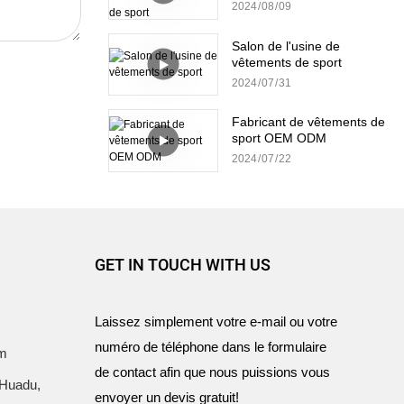
sport
2024
08
09
Salon de l'usine de
vêtements de sport
2024
07
31
Fabricant de vêtements de
sport OEM ODM
2024
07
22
GET IN TOUCH WITH US
Laissez simplement votre e-mail ou votre
numéro de téléphone dans le formulaire
om
de contact afin que nous puissions vous
 Huadu,
envoyer un devis gratuit!