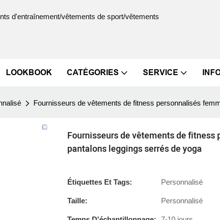
ments d'entraînement/vêtements de sport/vêtements
LOOKBOOK
CATÉGORIES
SERVICE
INF
nnalisé
Fournisseurs de vêtements de fitness personnalisés femmes
Fournisseurs de vêtements de fitness p
pantalons leggings serrés de yoga
Étiquettes Et Tags:
Personnalisé
Taille:
Personnalisé
Temps D'échantillonnage:
7-10 jours