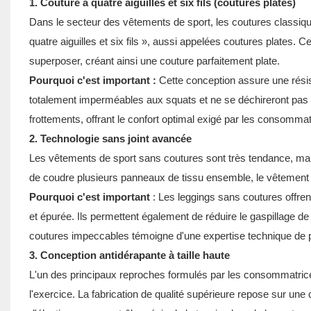
1. Couture à quatre aiguilles et six fils (coutures plates)
Dans le secteur des vêtements de sport, les coutures classique
quatre aiguilles et six fils », aussi appelées coutures plates
superposer, créant ainsi une couture parfaitement plate.
Pourquoi c'est important :
Cette conception assure une résis
totalement imperméables aux squats et ne se déchireront pas lor
frottements, offrant le confort optimal exigé par les consommat
2. Technologie sans joint avancée
Les vêtements de sport sans coutures sont très tendance, mais 
de coudre plusieurs panneaux de tissu ensemble, le vêtement es
Pourquoi c'est important
: Les leggings sans coutures offrent
et épurée. Ils permettent également de réduire le gaspillage d
coutures impeccables témoigne d'une expertise technique de p
3. Conception antidérapante à taille haute
L'un des principaux reproches formulés par les consommatrices
l'exercice. La fabrication de qualité supérieure repose sur une 