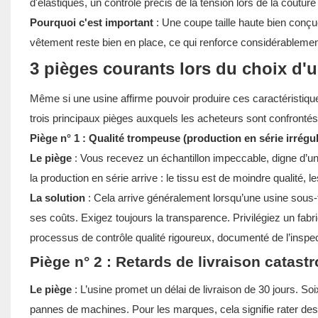
d'élastiques, un contrôle précis de la tension lors de la couture 
Pourquoi c'est important
: Une coupe taille haute bien conçue
vêtement reste bien en place, ce qui renforce considérablem
3 pièges courants lors du choix d'u
Même si une usine affirme pouvoir produire ces caractéristiq
trois principaux pièges auxquels les acheteurs sont confrontés
Piège n° 1 : Qualité trompeuse (production en série irrégul
Le piège
: Vous recevez un échantillon impeccable, digne d’un
la production en série arrive : le tissu est de moindre qualité, le
La solution
: Cela arrive généralement lorsqu’une usine sous-tr
ses coûts. Exigez toujours la transparence. Privilégiez un fabr
processus de contrôle qualité rigoureux, documenté de l’inspec
Piège n° 2 : Retards de livraison catast
Le piège
: L’usine promet un délai de livraison de 30 jours. So
pannes de machines. Pour les marques, cela signifie rater de