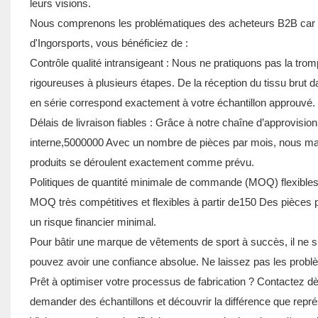
leurs visions.
Nous comprenons les problématiques des acheteurs B2B car no
d'Ingorsports, vous bénéficiez de :
Contrôle qualité intransigeant : Nous ne pratiquons pas la tro
rigoureuses à plusieurs étapes. De la réception du tissu brut d
en série correspond exactement à votre échantillon approuvé.
Délais de livraison fiables : Grâce à notre chaîne d’approvisi
interne,
5000000
Avec un nombre de pièces par mois, nous maît
produits se déroulent exactement comme prévu.
Politiques de quantité minimale de commande (MOQ) flexible
MOQ très compétitives et flexibles à partir de
150
Des pièces pa
un risque financier minimal.
Pour bâtir une marque de vêtements de sport à succès, il ne suff
pouvez avoir une confiance absolue. Ne laissez pas les problè
Prêt à optimiser votre processus de fabrication ? Contactez dès
demander des échantillons et découvrir la différence que repré