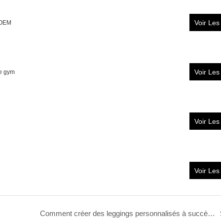
Voir Les
 OEM
Voir Les
de gym
Voir Les
Voir Les
Comment créer des leggings personnalisés à succès pour votre marque