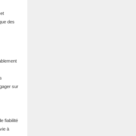
 et
 que des
ablement
s
ngager sur
 fiabilité
vie à