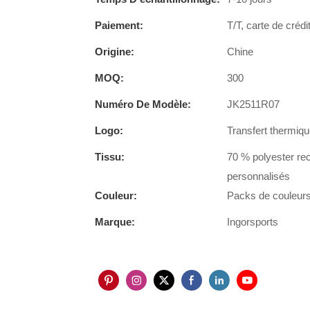
Paiement:
T/T, carte de crédi
Origine:
Chine
MOQ:
300
Numéro De Modèle:
JK2511R07
Logo:
Transfert thermiqu
Tissu:
70 % polyester re
personnalisés
Couleur:
Packs de couleurs 
Marque:
Ingorsports