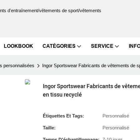
ments d'entraînement/vêtements de sport/vêtements
LOOKBOOK
CATÉGORIES
SERVICE
INF
s personnalisées
Ingor Sportswear Fabricants de vêtements de s
Ingor Sportswear Fabricants de vêtem
en tissu recyclé
Étiquettes Et Tags:
Personnalisé
Taille:
Personnalisé
Temps D'échantillonnage:
7-10 jours