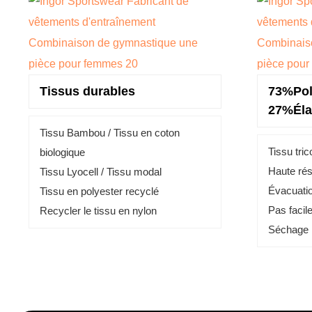
Tissus durables
73%Pol
27%Éla
Tissu Bambou /
Tissu en coton
Tissu tri
biologique
Haute rés
Tissu Lyocell /
Tissu modal
Évacuatio
Tissu en polyester recyclé
Pas facile
Recycler le tissu en nylon
Séchage r