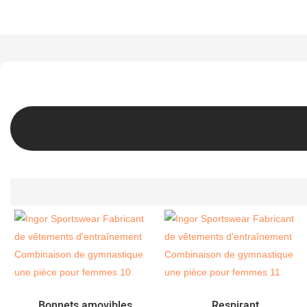
Bonnets amovibles
Respirant