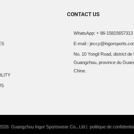
CONTACT US
WhatsApp: + 86-15815657313
ES
E-mail : jeccy@ingorsports.c
No. 10 Yongli Road, district de
Guangzhou, province du Guan
Chine.
ILITY
US
 2026 Guangzhou Ingor Sportswear Co., Ltd |
politique de confidentia