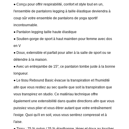
● Conçu pour offrir respirabilité, confort et style tout en un,
l'ensemble de pantalons legging à taille élastique deviendra à
coup sûr votre ensemble de pantalons de yoga sportif
incontournable.
● Pantalon legging taille haute élastique
● Soutien-gorge de sport à haut maintien pour femme avec dos
en V
● Doux, extensible et parfait pour aller à la salle de sport ou se
détendre à la maison.
● Avec un entrejambe de 15", ce pantalon tombe juste à la bonne
longueur.
● Le tissu Rebound Basic évacue la transpiration et l'humidité
afin que vous restiez au sec quelle que soit la transpiration que
vous transpirez en studio. Ce matériau technique offre
également une extensibilité dans quatre directions afin que vous
puissiez vous plier et vous étirer autant que votre entraînement
l'exige. Quoi qu'il en soit, vous vous sentirez compressé et à
l'aise.
● Tissu : 75 % nylon / 25 % élasthanne, léger et doux au toucher