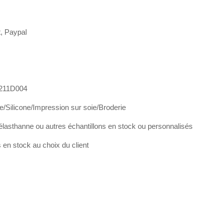
t, Paypal
211D004
e/Silicone/Impression sur soie/Broderie
élasthanne ou autres échantillons en stock ou personnalisés
en stock au choix du client