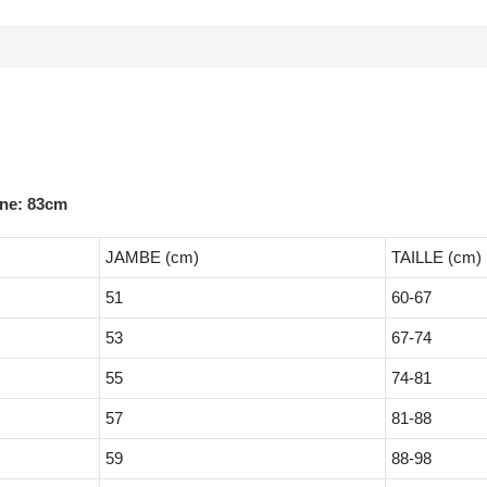
ine: 83cm
JAMBE (cm)
TAILLE (cm)
51
60-67
53
67-74
55
74-81
57
81-88
59
88-98