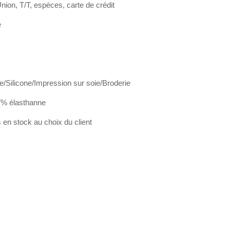
ion, T/T, espèces, carte de crédit
e
e/Silicone/Impression sur soie/Broderie
7% élasthanne
en stock au choix du client