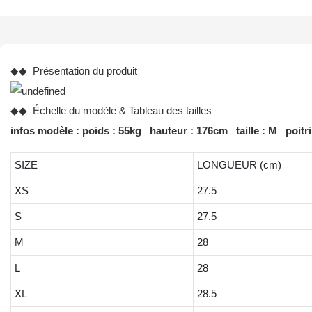
◆◆ Présentation du produit
◆◆ Échelle du modèle & Tableau des tailles
infos modèle : poids : 55kg hauteur : 176cm taille : M poitr
SIZE
LONGUEUR (cm)
XS
27.5
S
27.5
M
28
L
28
XL
28.5