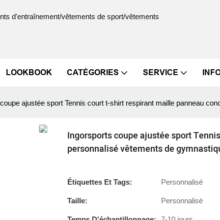
ments d'entraînement/vêtements de sport/vêtements
LOOKBOOK
CATÉGORIES
SERVICE
INF
 coupe ajustée sport Tennis court t-shirt respirant maille panneau c
Ingorsports coupe ajustée sport Tennis
personnalisé vêtements de gymnastiq
Étiquettes Et Tags:
Personnalisé
Taille:
Personnalisé
Temps D'échantillonnage:
7-10 jours