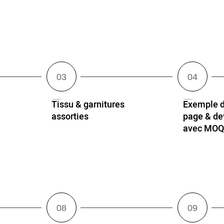
Tissu & garnitures
Exemple d
assorties
page & dev
avec MO