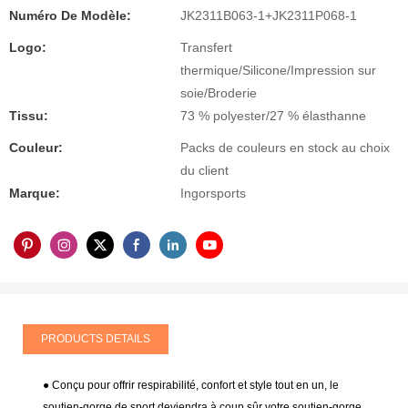
Numéro De Modèle:
JK2311B063-1+JK2311P068-1
Logo:
Transfert
thermique/Silicone/Impression sur
soie/Broderie
Tissu:
73 % polyester/27 % élasthanne
Couleur:
Packs de couleurs en stock au choix
du client
Marque:
Ingorsports
PRODUCTS DETAILS
● Conçu pour offrir respirabilité, confort et style tout en un, le
soutien-gorge de sport deviendra à coup sûr votre soutien-gorge