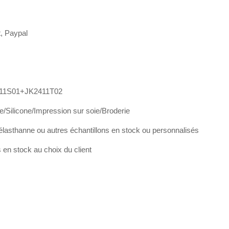
t, Paypal
11S01+JK2411T02
e/Silicone/Impression sur soie/Broderie
élasthanne ou autres échantillons en stock ou personnalisés
en stock au choix du client