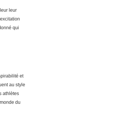
eur leur
excitation
donné qui
pirabilité et
uent au style
s athlètes
e monde du