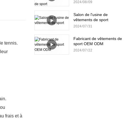
sport
2024
08
09
Salon de l'usine de
vêtements de sport
2024
07
31
Fabricant de vêtements de
e tennis.
sport OEM ODM
2024
07
22
leur
ain.
 ou
u frais et à