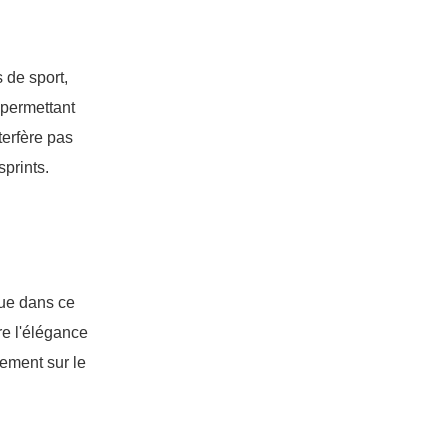
 de sport,
 permettant
terfère pas
prints.
que dans ce
re l'élégance
vement sur le